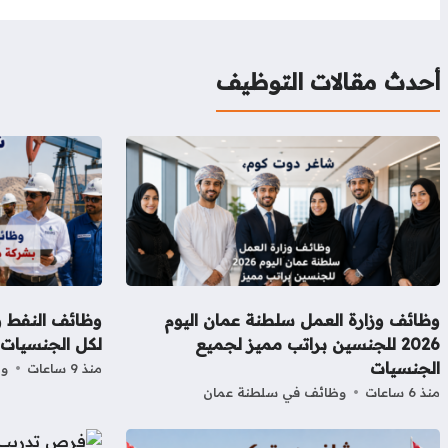
d
A
d
r
r
e
o
n
s
p
I
e
r
o
g
p
n
s
k
e
أحدث مقالات التوظيف
t
r
وظائف وزارة العمل سلطنة عمان اليوم
وظائف النفط و
2026 للجنسين براتب مميز لجميع
لكل الجنسيات
الجنسيات
منذ 9 ساعات
وظ
منذ 6 ساعات
وظائف في سلطنة عمان