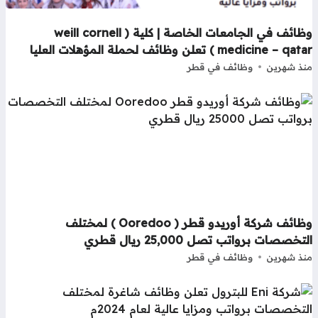
وظائف في الجامعات الخاصة | كلية ( weill cornell
medicine – q ) تعلن وظائف لحملة المؤهلات العليا
ذ شهرين
وظائف في قطر
وظائف شركة أوريدو قطر ( Ooredoo ) لمختلف
تخصصات برواتب تصل 25,000 ريال قطري
ذ شهرين
وظائف في قطر