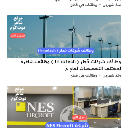
منذ شهرين
وظائف في قطر
وظائف شركات قطر ( Innotech ) وظائف شاغرة
لمختلف التخصصات لعام م
منذ شهرين
وظائف في قطر