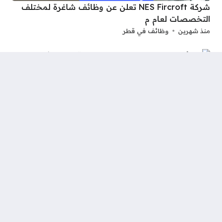
شركة NES Fircroft تعلن عن وظائف شاغرة لمختلف
التخصصات لعام م
منذ شهرين
وظائف في قطر
وظائف شركات البترول شركة ( Rigzone ) تعلن وظائف
شاغرة لحملة الثانوية فما فوق برواتب ومزايا مجزية
منذ شهرين
وظائف في قطر