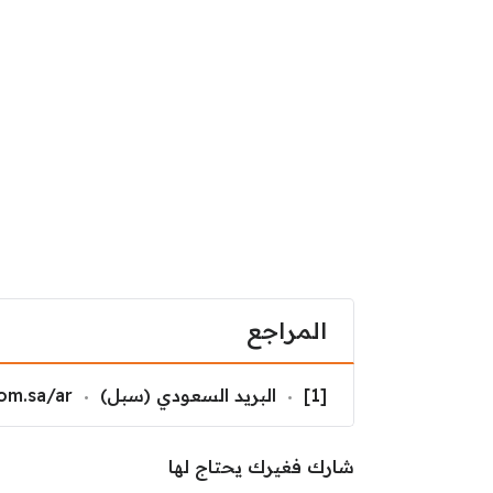
المراجع
[1]
البريد السعودي (سبل)
om.sa/ar/
شارك فغيرك يحتاج لها