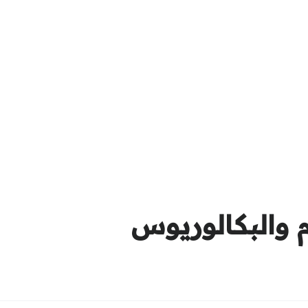
م والبكالوريوس