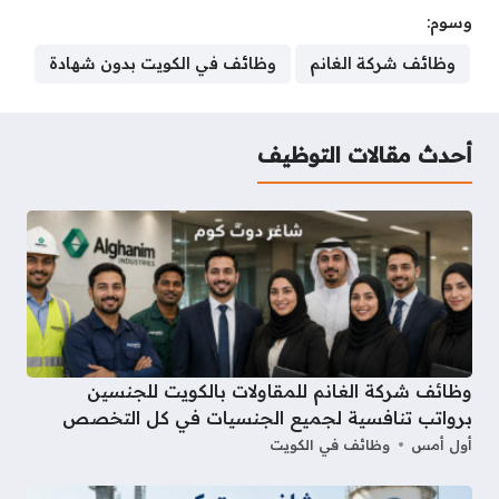
وسوم:
a
r
a
n
n
m
i
c
s
r
e
t
k
t
b
t
e
s
وظائف شركة الغانم
وظائف في الكويت بدون شهادة
e
a
s
e
e
l
t
b
e
d
A
d
r
r
e
o
n
s
p
I
e
r
o
g
أحدث مقالات التوظيف
p
n
s
k
e
t
r
وظائف شركة الغانم للمقاولات بالكويت للجنسين
برواتب تنافسية لجميع الجنسيات في كل التخصص
أول أمس
وظائف في الكويت