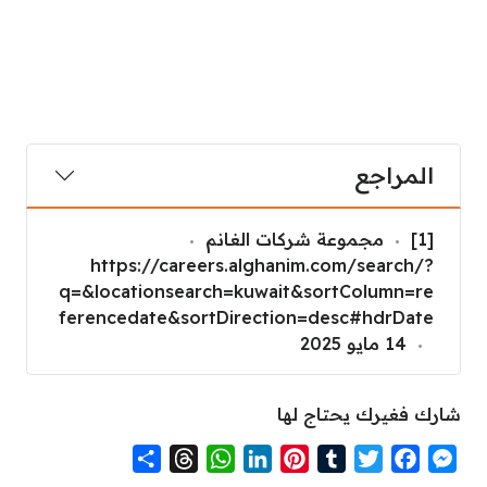
المراجع
[1]
مجموعة شركات الغانم
https://careers.alghanim.com/search/?
q=&locationsearch=kuwait&sortColumn=re
ferencedate&sortDirection=desc#hdrDate
14 مايو 2025
شارك فغيرك يحتاج لها
S
T
W
L
P
T
T
F
M
h
h
h
i
i
u
w
a
e