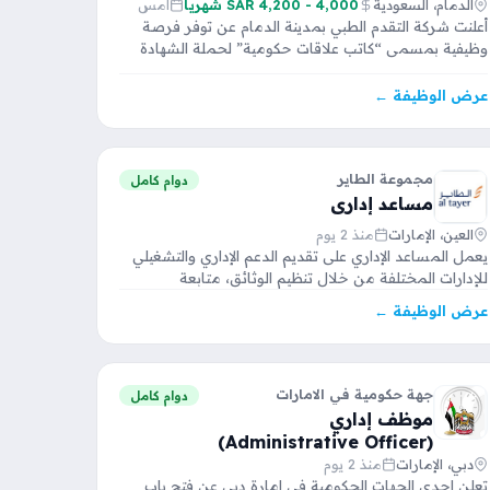
الدمام، السعودية
4,000 - 4,200 SAR شهرياً
أمس
أعلنت شركة التقدم الطبي بمدينة الدمام عن توفر فرصة
وظيفية بمسمى “كاتب علاقات حكومية” لحملة الشهادة
الثانوية للرجال…
عرض الوظيفة ←
مجموعة الطاير
دوام كامل
مساعد إداري
العين، الإمارات
منذ 2 يوم
يعمل المساعد الإداري على تقديم الدعم الإداري والتشغيلي
للإدارات المختلفة من خلال تنظيم الوثائق، متابعة
المعاملات، تنسيق العمليات…
عرض الوظيفة ←
جهة حكومية في الامارات
دوام كامل
موظف إداري
(Administrative Officer)
دبي، الإمارات
منذ 2 يوم
تعلن إحدى الجهات الحكومية في إمارة دبي عن فتح باب