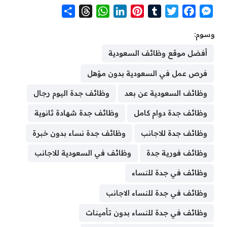
S
T
W
L
P
T
T
F
M
h
h
h
i
i
u
w
a
e
وسوم:
a
r
a
n
n
m
i
c
s
r
e
t
k
t
b
t
e
s
أفضل موقع وظائف السعودية
e
a
s
e
e
l
t
b
e
فرص عمل في السعودية بدون مؤهل
d
A
d
r
r
e
o
n
s
p
I
e
r
o
g
وظائف السعودية عن بعد
وظائف جدة اليوم رجال
p
n
s
k
e
وظائف جدة دوام كامل
وظائف جدة شهادة ثانوية
t
r
وظائف جدة للاجانب
وظائف جدة نساء بدون خبرة
وظائف فورية جدة
وظائف في السعودية للاجانب
وظائف في جدة للنساء
وظائف في جدة للنساء الاجانب
وظائف في جدة للنساء بدون تأمينات