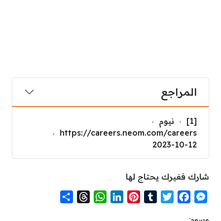
المراجع
[1]
نيوم
https://careers.neom.com/careers
2023-10-12
شارك فغيرك يحتاج لها
S
T
W
L
P
T
T
F
M
h
h
h
i
i
u
w
a
e
وسوم: