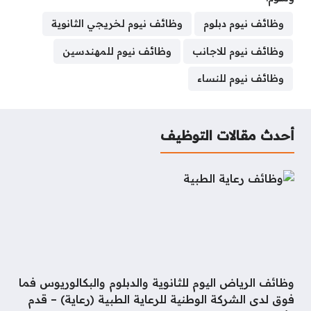
a
r
a
n
n
m
i
c
s
r
e
t
k
t
b
t
e
s
وظائف نيوم دبلوم
وظائف نيوم لخريجي الثانوية
e
a
s
e
e
l
t
b
e
وظائف نيوم للاجانب
وظائف نيوم للمهندسين
d
A
d
r
r
e
o
n
s
p
I
e
r
o
g
وظائف نيوم للنساء
p
n
s
k
e
t
r
أحدث مقالات التوظيف
وظائف الرياض اليوم للثانوية والدبلوم والبكالوريوس فما
فوق لدى الشركة الوطنية للرعاية الطبية (رعاية) – قدم