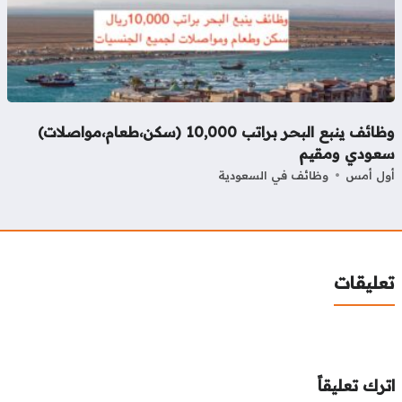
وظائف ينبع البحر براتب 10,000 (سكن،طعام،مواصلات)
عودي ومقيم
ل أمس
وظائف في السعودية
عليقات
رك تعليقاً