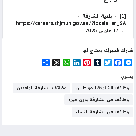
[1]
بلدية الشارقة
https://careers.shjmun.gov.ae/?locale=ar_SA
17 مارس 2025
ارك فغيرك يحتاج لها
S
T
W
L
P
T
T
F
M
h
h
h
i
i
u
w
a
e
سوم:
a
r
a
n
n
m
i
c
s
r
e
t
k
t
b
t
e
s
وظائف الشارقة للمواطنين
وظائف الشارقة للوافدين
e
a
s
e
e
l
t
b
e
وظائف في الشارقة بدون خبرة
d
A
d
r
r
e
o
n
s
p
I
e
r
o
g
وظائف في الشارقة للنساء
p
n
s
k
e
t
r