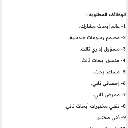
وظائف المطلوبة :
ك.
ة.
ث.
ثالث.
.
ني.
.
ثاني.
.