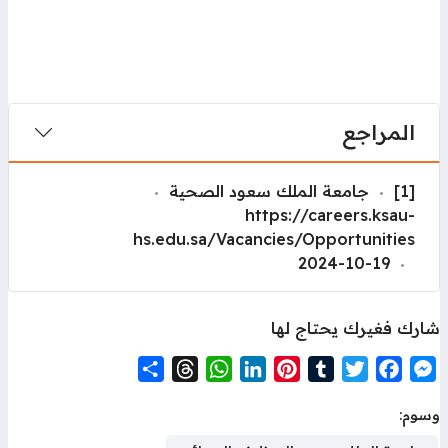
المراجع
[1]
جامعة الملك سعود الصحية
https://careers.ksau-
hs.edu.sa/Vacancies/Opportunities
2024-10-19
ارك فغيرك يحتاج لها
S
T
W
L
P
T
T
F
M
h
h
h
i
i
u
w
a
e
سوم:
a
r
a
n
n
m
i
c
s
r
e
t
k
t
b
t
e
s