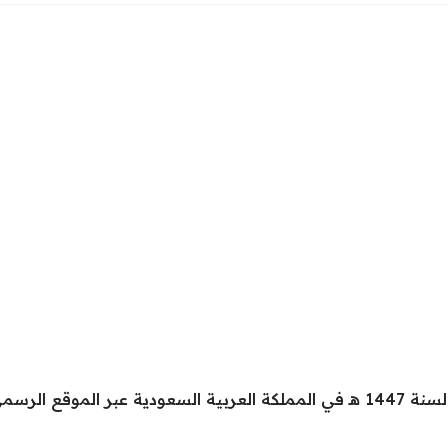
عن وظائف شاغرة لحملة الدبلوم فما اعلي لسنة 1447 هـ في المملكة العربية ال