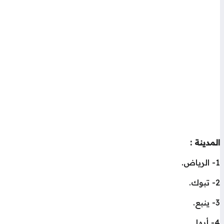
المدينة :
1- الرياض.
2- تبوك.
3- ينبع.
4- أبها.