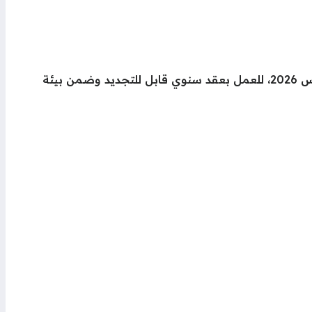
تعلن مدارس بريطانية ودولية معتمدة في مسقط عن فرص عمل لمعلمات رياض الأطفال للعام الدراسي الذي يبدأ في أغسطس 2026، للعمل بعقد سنوي قابل للتجديد وضمن بيئة