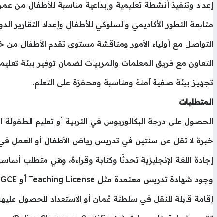
إعداد وتنفيذ أنشطة تعليمية وإبداعية مناسبة للأطفال من عمر 3 إلى 5 سنوات
متابعة التطور الأكاديمي والسلوكي للأطفال وإعداد التقارير الدو
التواصل مع أولياء الأمور ومناقشة مستوى تقدم الأطفال من خلا
التعاون مع فريق المعلمات والمربيات لضمان توفير بيئة تعليمي
تجهيز بيئة صفية آمنة ومناسبة ومحفزة على التعلم.
المتطلبات
الحصول على درجة البكالوريوس في التربية أو تعليم الطفولة المبكرة (ildhood Education
خبرة لا تقل عن سنتين في تدريس رياض الأطفال أو العمل في
إجادة اللغة الإنجليزية تحدثًا وكتابة وقراءة، وهي متطلب أساس
وجود شهادة تدريس معتمدة مثل Teaching License أو PGCE يعد ميزة مفضلة.
إقامة قابلة للنقل في سلطنة عُمان أو الاستعداد للحصول عليها.