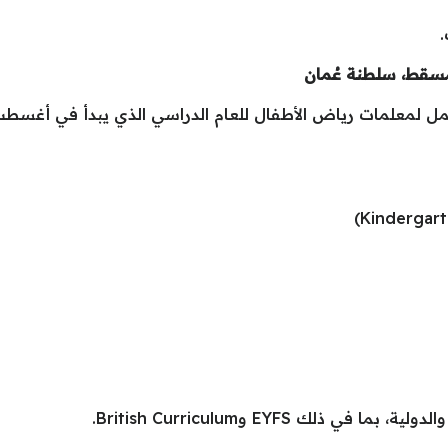
ك EYFS وBritish Curriculum.