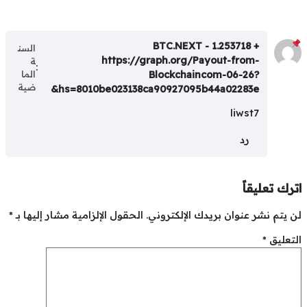
+ 1.253718 BTC.NEXT -
السن
https://graph.org/Payout-from-
ة
:
Blockchaincom-06-26?
الما
ضية
hs=8010be023138ca90927095b44a02283e&
liwst7
رد
رك تعليقاً
 يتم نشر عنوان بريدك الإلكتروني.
الحقول الإلزامية مشار إليها بـ
*
تعليق
*